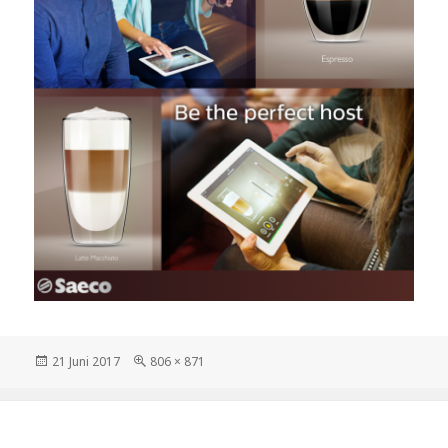
Diposkan
21 Juni 2017
Ukuran
806 × 871
pada
penuh