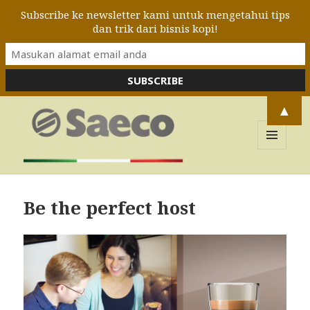
Subscribe ke newsletter kami untuk mengetahui tips
dan trik dari bisnis kopi!
▲
MENU
DAN
Blog Saeco Indonesia
WIDGET
Be the perfect host