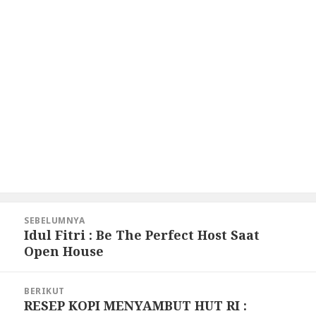
Navigasi
SEBELUMNYA
pos
Idul Fitri : Be The Perfect Host Saat
Pos
Open House
sebelumnya:
BERIKUT
RESEP KOPI MENYAMBUT HUT RI :
Pos