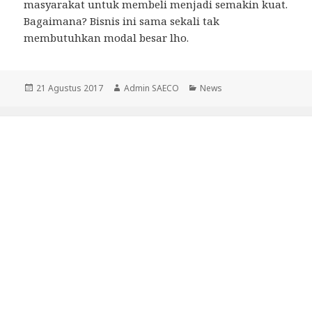
masyarakat untuk membeli menjadi semakin kuat.
Bagaimana? Bisnis ini sama sekali tak
membutuhkan modal besar lho.
Diposkan
21 Agustus 2017
Penulis
Admin SAECO
Kategori
News
pada